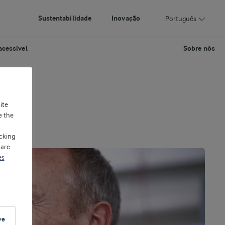
Sustentabilidade
Inovação
Português
acessível
Sobre nós
ite
e the
cking
 are
es
ve