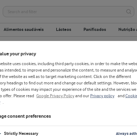
Alimentos saudáveis
Lácteos
Panificados
Nutrição 
alue your privacy
Introdução
website uses cookies, including third party cookies, in order to make the webs
as intended, to improve and personalize the content, to measure and analys
f the website as well as to target marketing content. Click on the different
ory headings to find out more and change our default settings. However, blo
types of cookies may impact your experience of the site and the services we
da com
to offer. Please read
Google Privacy Policy
and our
Privacy policy
and
Cooki
y
.
ite
ge consent preferences
a qualidade nutricional que
Strictly Necessary
Always acti
im como outros ingredientes