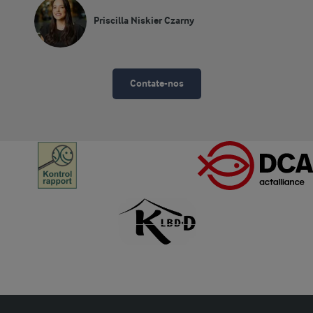
Priscilla Niskier Czarny
Contate-nos